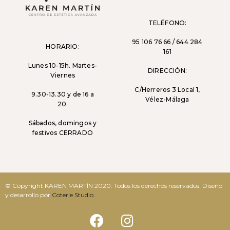
TELÉFONO:
95 106 76 66 / 644 284
HORARIO:
161
Lunes 10-15h. Martes-
DIRECCIÓN:
Viernes
C/Herreros 3 Local 1,
9.30-13.30 y de 16 a
Vélez-Málaga
20.
Sábados, domingos y
festivos CERRADO
© Copyright KAREN MARTÍN 2020. Todos los derechos reservados. Diseño
y desarrollo por
Coterie Studio.