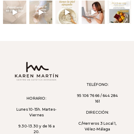
TELÉFONO:
95 106 76 66 / 644 284
HORARIO:
161
Lunes 10-15h. Martes-
DIRECCIÓN:
Viernes
C/Herreros 3 Local 1,
9.30-13.30 y de 16 a
Vélez-Málaga
20.