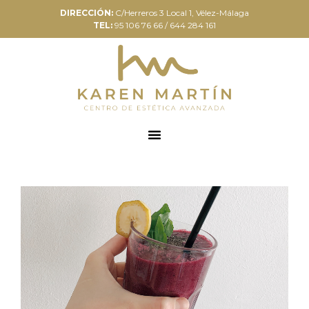
DIRECCIÓN:
C/Herreros 3 Local 1, Vélez-Málaga
TEL:
95 106 76 66 / 644 284 161