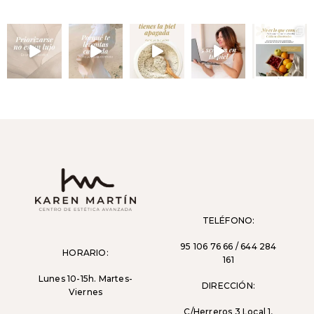
TELÉFONO:
95 106 76 66 / 644 284
HORARIO:
161
Lunes 10-15h. Martes-
DIRECCIÓN:
Viernes
C/Herreros 3 Local 1,