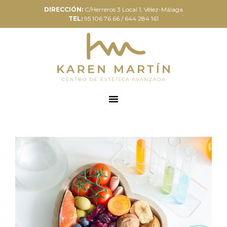
DIRECCIÓN:
C/Herreros 3 Local 1, Vélez-Málaga
TEL:
95 106 76 66 / 644 284 161